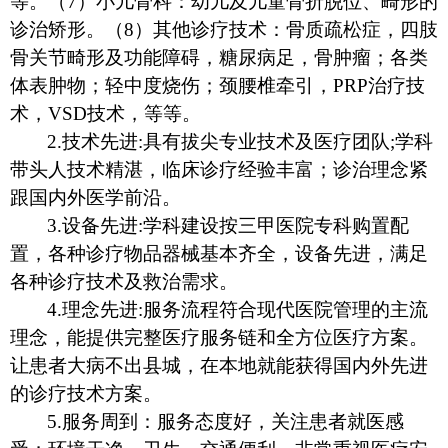
等。（7）小儿骨科：幼儿及儿童骨折脱位、畸形的
诊治矫形。（
8）
其他诊疗技术：骨质疏松症，四肢
骨关节畸形及功能障碍，糖尿病足，骨肿瘤；各类
体表肿物；轻中度烧伤；颈腰椎牵引，
PRP治疗技
术，
VSD技术
，等等。
2.
技术先进
:具有拔尖专业技术及医疗团队;学科
带头人技术精湛，临床诊疗经验丰富；诊治理念紧
跟国内外医学前沿。
3.
设备先进
:学科建设按三甲医院专科购置配
置，各种诊疗物品器械基本齐全，设备先进，满足
各种诊疗技术及救治需求。
4.
理念先进
:服务流程符合现代医院管理的主流
理念，能提供完整医疗服务链和全方位医疗方案。
让患者大病不出县城，在本地就能获得国内外先进
的诊疗技术方案。
5.
服务周到：服务态度好，关注患者就医感