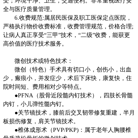
受；环境干净、卫生，交通便利。非常重视医疗安
全与医疗质量管理。
6.
收费规范
:属居民医保及职工医保定点医院，
严格执行物价收费标准，收费管理规范，价格合理;
让病人真正享受“三甲”技术，“二级”收费，能获更
高价值的医疗技术服务。
微创技术或特色技术：
微创（特色）手术具有切口小，创伤小，出血
少，瘢痕小，并发症少，术后下床快，康复快，住
院时间短、费用相对少等特点。
●PFNA（股骨近段髓内钉技术），四肢长骨髓
内钉，小儿弹性髓内钉。
●关节镜技术，膝前后交叉韧带修复重建，半月
板损伤修复，肩关节镜技术。
●椎体成形术（
PVP/PKP)：属于老年人
胸腰椎