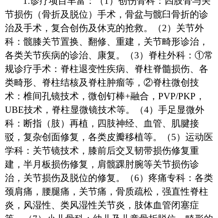
1.
诊疗项目丰富：（
1）创伤骨科：四肢骨与关
节损伤（骨折及脱位）手术，骨盆与髋臼骨折的诊
治及手术，复合创伤及休克的抢救。（2）关节外
科：髋膝关节置换、翻修、重建，关节畸形诊治，
各类关节疾病的诊治、康复。（3）脊柱外科：①常
规诊疗手术：脊柱退变性疾病、脊柱脊髓损伤、各
类畸形、脊柱结核及脊柱肿瘤等，②脊柱微创技
术：椎间孔镜技术，微创钉棒+融合，PVP/PKP，
UBE技术，脊柱显微镜技术等。（4）手足显微外
科：断指（肢）再植，四肢神经、血管、肌腱接
驳，复杂创面修复，各类皮瓣移植等。（5）运动医
学科：关节镜技术，膝前后交叉韧带损伤修复重
建，半月板损伤修复，肩髋踝肘腕等关节损伤诊
治，关节损伤及脱位的修复。（6）疼痛专科：各类
颈肩痛，腰腿痛，关节痛，骨质疏松，强直性脊柱
炎，风湿性、类风湿性关节炎，肢体血管闭塞症