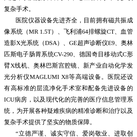
复杂手术。
医院仪器设备
先进
齐全，目前拥有磁共振成
像系统（
MR 1.5T）、飞利浦64排螺旋CT、血管
造影X光系统（DSA）、GE超声诊断仪E9、奥林
匹斯电子肠胃系统CV-290、
德国奇目移动式
C形
臂X线机
、
奥林巴斯宫腔镜、
新产业自动化学发
光分析仪
MAGLUMI X8等
高端设备
。医院还设
有高标准的层流净化手术室和配备先进设备的
ICU病房
，
以及现代化的完善的医疗信息管理系
统，为开展各种疑难疾病的精准诊断和治疗以及
复杂手术提供了坚实的物质保障。
“立德严谨、诚实守信、爱岗敬业、进取创