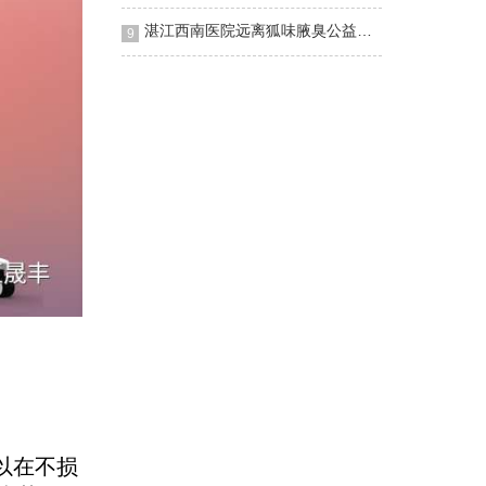
湛江西南医院远离狐味腋臭公益义诊
9
以在不损