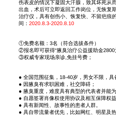
伤表皮的情况下凝固大汗腺，致其坏死从
出血，术后可立即返回工作岗位，无恢复
治疗仪，具有创伤小、恢复快、不留疤痕的
间：
2020.8.3-2020.8.10
①免费名额：3名（符合选拔条件）
②报名即可获得“腋臭治疗公益援助金280
③权威专家现场亲诊,免挂号费；
● 全国范围征集，18-40岁，男女不限
● 因腋臭有求职困难，社交障碍；
● 腋臭重度，难度具有典型的代表者并能
● 自愿签署肖像权使用协议及相互保障权
● 具有新闻性、故事性的患者人群。
● 具自带流量者优先，比如网红、明星及