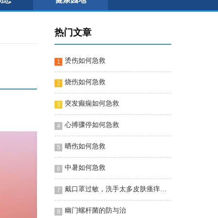
热门文章
烫伤如何急救
1
烧伤如何急救
2
突发癫痫如何急救
3
心搏骤停如何急救
4
晒伤如何急救
5
中暑如何急救
6
戴口罩过敏，洗手太多皮肤瘙痒怎么办？专家推荐这几招
7
幽门螺杆菌的防与治
8